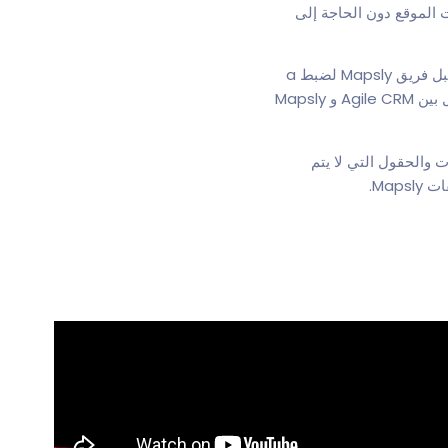
ت الموقع دون الحاجة إلى
في Mapsly مع الكائنات والحقل الذي تود رؤيته على الخريطة ومن أجل إعداد Zap – وهو اتصال بين Agile CRM و Mapsly
 والحقول إلى Mapsly التي، Agile CRM يمكن الإرسال إلى Zapier. الكائنات والحقول التي لا يتم