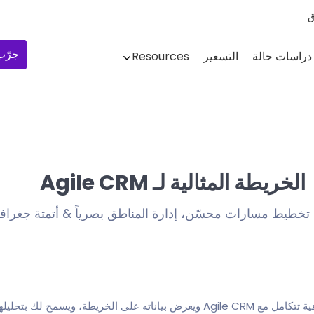
ق
جرّب 
دراسات حالة
التسعير
Resources
الخريطة المثالية لـ Agile CRM
 تخطيط مسارات محسّن، إدارة المناطق بصرياً & أتمتة جغرافي
Mapsly هي منصة استخبارات جغرافية تتكامل مع Agile CRM ويعرض بياناته على الخريط