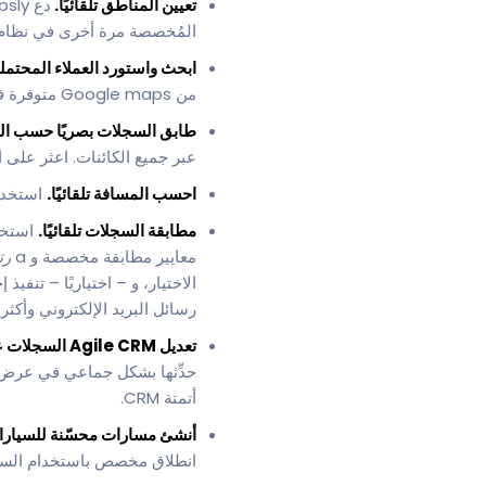
تعيين المناطق تلقائيًا.
المُخصصة مرة أخرى في نظام CRM الخاص بك
ابحث واستورد العملاء المحتمل
من Google maps متوفرة في Mapsly. أضفها إلى Agile CRM كجهات اتصال أو شركات في بضع نقرات.
طابق السجلات بصريًا حسب ال
عبر جميع الكائنات. اعثر على
احسب المسافة تلقائيًا.
استخد
مطابقة السجلات تلقائيًا.
استخ
معايير مطابقة مخصصة و a
رت
الاختيار، و – اختياريًا – تن
رسائل البريد الإلكتروني وأكثر
تعديل Agile CRM السجلات على الخريطة.
حدِّثها بشكل جماعي في عرض ا
أتمتة CRM.
أنشئ مسارات محسّنة للسيارا
انطلاق مخصص باستخدام السيار