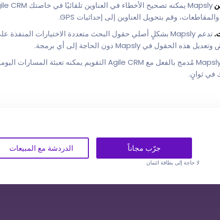
ين
المقاطعات، وقم بتحويل العناوين إلى إحداثيات GPS.
ت.
تدعم Mapsly بشكلٍ أصلي حقول البحث متعددة الاختيارات المنف
ول في Mapsly دون الحاجة إلى أي برمجة.
Mapsly مُدمج بالفعل مع Agile CRM التقويم يمكنه تعبئة ا
في ثوانٍ.
جرّب مجاناً
الدردشة مع المبيعات
لا حاجة إلى بطاقة ائتمان