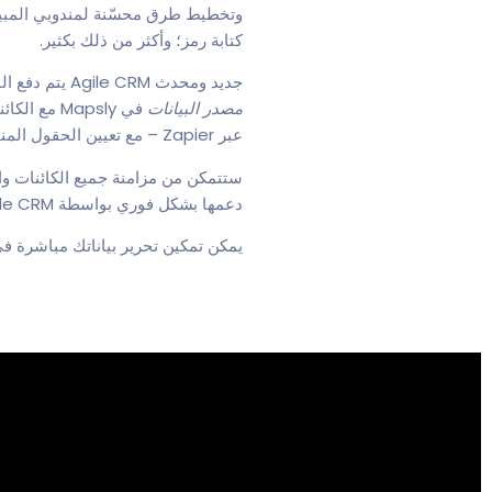
وتخطيط طرق محسّنة لمندوبي المبيعات،
كتابة رمز؛ وأكثر من ذلك بكثير.
جديد ومحدث Agile CRM يتم دفع البيانات إلى Mapsly عبر Zapier، لذلك ستحتاج إلى اتباع دليل مطور من قِبل فريق Mapsly لضبط a
مصدر البيانات
عبر Zapier – مع تعيين الحقول المناسب.
دعمها بشكل فوري بواسطة Agile CRMيمكن دفع تكامل Zapier إلى Mapsly مباشرة عبر واجهة برمجة تطبيقات Mapsly.
يمكن تمكين تحرير بياناتك مباشرة في Mapsly باستخدام psly webhooks