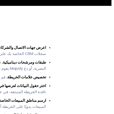
اعرض جهات الاتصال والشركات 
سجلات CRM الخاصة بك على الخريطة بناءً على موقعها، والذي يمكن أن يكون عنواناً أو إحداثيات GPS.
طبقات ومرشحات ديناميكية.
قس
البصرية، أو دع Mapsly يقوم بإنشاء الطبقات تلقائيًا استنادًا إلى القيم الفريدة لحقل.
تخصيص علامات الخريطة.
قم ب
اختر حقول البيانات لعرضها في
نافذة الخريطة المنبثقة، في
ارسم مناطق المبيعات الخاصة ب
المبيعات يدويًا على الخريطة أو