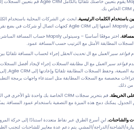
دع Mapsly يقوم بتعيين خاصتك تلقائيًا بالكام
.
ين باستخدام الكلمات الرئيسية.
ابحث عن الشركات المحلية باستخدام الكلما
مسافة.
اختر موقعًا أساسيًا – وسيتولى Mapsly حسا
 السجلات المطابقة الأمثل مع الترتيب حسب
المسافة
عمود.
م
قواعد سير العمل
مع ال
تحديث الحقل
إجراء لحساب المسافة تلقائيًا بين
دم
قواعد سير العمل
مع ال
مطابقة السجلات
إجراء لإيجاد أفضل السجلات ال
بة
الصيغة، وحفظ ا
فيذ إجراءات مخصصة مع السجلات المطابقة مثل استدعاء واجهات برمجة التطب
 من ذلك.
قم بتحرير سجلات CRM الخاصة بك واحدة تلو الأخر
لجدول. يمكنك دمج هذه الميزة مع التصفية باستخدام عمود المسافة. يمكن
ت والشاحنات.
ابنِ أسرع الطرق عبر نقاط متعددة استنادًا إلى حركة المرور
ة/الشاحنة/الدراجة/المشي. يتم دعم عدة معايير للشاحنات لتجنب الطرق