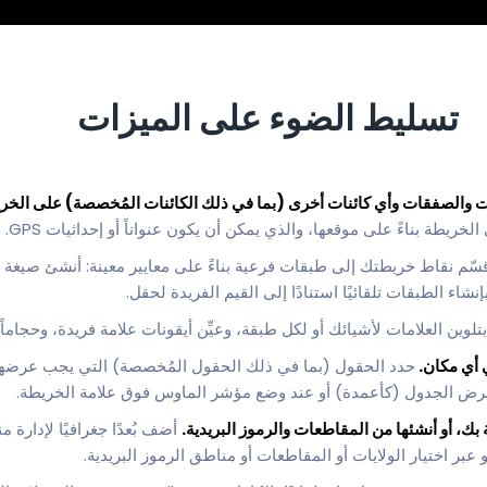
تسليط الضوء على الميزات
والصفقات وأي كائنات أخرى (بما في ذلك الكائنات المُخصصة) على الخري
ّم نقاط خريطتك إلى طبقات فرعية بناءً على معايير معينة: أنشئ صيغة با
تلوين العلامات لأشيائك أو لكل طبقة، وعيِّن أيقونات علامة فريدة، وحجام
 أي مكان.
حدد الحقول (بما في ذلك الحقول المُخصصة) التي يجب عرضها 
 عرض الجدول (كأعمدة) أو عند وضع مؤشر الماوس فوق علامة الخريطة.
ك، أو أنشئها من المقاطعات والرموز البريدية.
أضف بُعدًا جغرافيًا لإدار
 عبر اختيار الولايات أو المقاطعات أو مناطق الرموز البريدية.