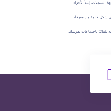
Mapsly يمكنه تصحيح الأخطاء في العناوين تلقائيًا في خاصتك Agile CRM السجلات، إملأ الأجزاء
ذة على شكل قائمة من معرفات
لمسارات اليومية تلقائيًا باجتماعات تقويمك،