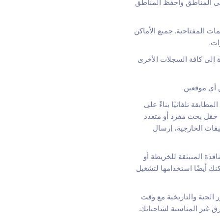
ل Agile CRM قم بتعيين السجلات إلى المناطق واحفظ المناطق
ت المفتاحية. جميع الأماكن
ب المسافة المباشرة إلى كافة السجلات الأخرى
 أي موقعين.
مطابقة تلقائيًا بناءً على
لسجلات المطابقة تلقائيًا وإعادتها إلى Agile CRM, إلى حقل بحث مفرد أو متعدد
يقات الخارجية، إرسال
ى في النافذة المنبثقة للخريطة أو
ك أيضًا استخدامها لتشغيل
 الحية والتاريخية مع وقت
 غير المناسبة لشاحناتك.