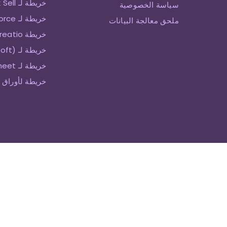
خريطة لـ Zendesk Sell
سياسة الخصوصية
خريطة لـ SalesForce
ملحق معالجة البيانات
خريطة Creatio
خريطة لـ Keap (Infusionsoft)
خريطة لـ Smartsheet
خريطة لأوراق 