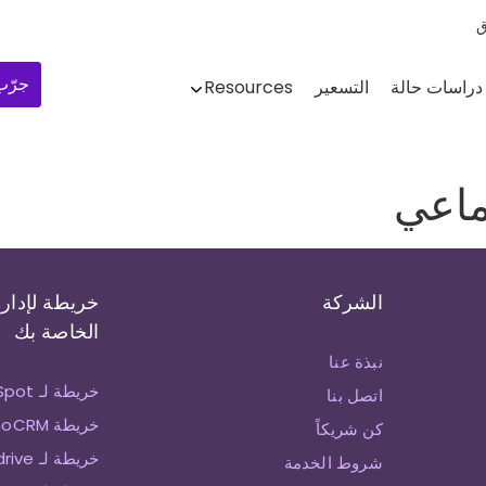
ق
جرّب 
دراسات حالة
التسعير
Resources
ماعي
الشركة
خريطة لإدارة
الخاصة بك
نبذة عنا
خريطة لـ HubSpot
اتصل بنا
خريطة ZohoCRM
كن شريكاً
خريطة لـ Pipedrive
شروط الخدمة