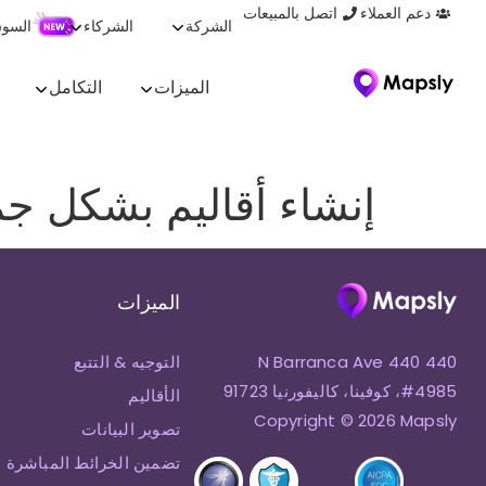
دعم العملاء
اتصل بالمبيعات
الشركة
الشركاء
السو
الميزات
التكامل
إنشاء أقاليم بشكل ج
الميزات
440 N Barranca Ave 440
التوجيه & التتبع
#4985، كوفينا، كاليفورنيا 91723
الأقاليم
Copyright © 2026 Mapsly
تصوير البيانات
تضمين الخرائط المباشرة