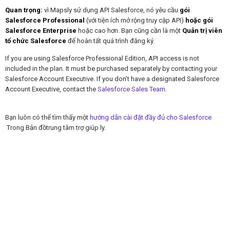
Quan trọng:
vì Mapsly sử dụng API Salesforce, nó yêu cầu
gói
Salesforce Professional
(với tiện ích mở rộng truy cập API)
hoặc gói
Salesforce Enterprise
hoặc cao hơn. Bạn cũng cần là một
Quản trị viên
tổ chức Salesforce
để hoàn tất quá trình đăng ký.
If you are using Salesforce Professional Edition, API access is not
included in the plan. It must be purchased separately by contacting your
Salesforce Account Executive. If you don’t have a designated Salesforce
Account Executive, contact the
Salesforce Sales Team
.
Bạn luôn có thể tìm thấy một
hướng dẫn cài đặt đầy đủ cho Salesforce
Trong Bản đồ
trung tâm trợ giúp ly.