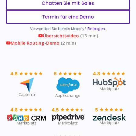
Chatten Sie mit Sales
Termin für eine Demo
Verwenden Sie bereits Mapsly?
Eintragen.
Übersichtsvideo
(13 min)
Mobile Routing-Demo
(2 min)
4.8
★★★★★
★★★★★
5
★★★★★
★★★★★
4.8
★★★★★
★★★★★
Marktplatz
Capterra
AppExchange
4.6
★★★★★
★★★★★
4.5
★★★★★
★★★★★
5
★★★★★
★★★★★
Marktplatz
Marktplatz
Marktplatz