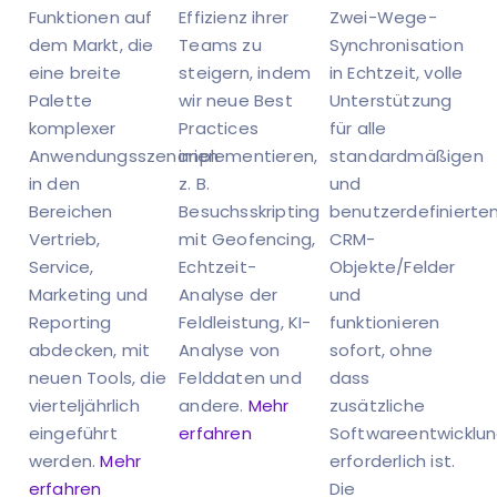
Funktionen auf
Effizienz ihrer
Zwei-Wege-
dem Markt, die
Teams zu
Synchronisation
eine breite
steigern, indem
in Echtzeit, volle
Palette
wir neue Best
Unterstützung
komplexer
Practices
für alle
Anwendungsszenarien
implementieren,
standardmäßigen
in den
z. B.
und
Bereichen
Besuchsskripting
benutzerdefinierte
Vertrieb,
mit Geofencing,
CRM-
Service,
Echtzeit-
Objekte/Felder
Marketing und
Analyse der
und
Reporting
Feldleistung, KI-
funktionieren
abdecken, mit
Analyse von
sofort, ohne
neuen Tools, die
Felddaten und
dass
vierteljährlich
andere.
Mehr
zusätzliche
eingeführt
erfahren
Softwareentwicklu
werden.
Mehr
erforderlich ist.
erfahren
Die