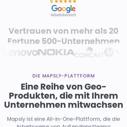
5
★★★★★
★★★★★
Arbeitsbereich
Vertrauen von mehr als 20
Fortune 500-Unternehmen
DIE MAPSLY-PLATTFORM
Eine Reihe von Geo-
Produkten, die mit Ihrem
Unternehmen mitwachsen
Mapsly ist eine All-in-One-Plattform, die die
Arbeitsweise von Außendienstteams