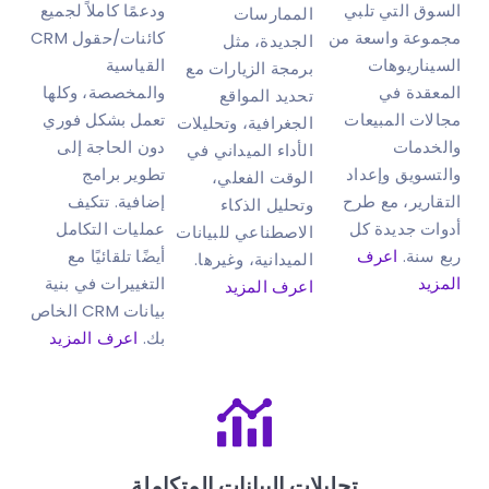
السوق التي تلبي
ودعمًا كاملاً لجميع
الممارسات
مجموعة واسعة من
كائنات/حقول CRM
الجديدة، مثل
السيناريوهات
القياسية
برمجة الزيارات مع
المعقدة في
والمخصصة، وكلها
تحديد المواقع
مجالات المبيعات
تعمل بشكل فوري
الجغرافية، وتحليلات
والخدمات
دون الحاجة إلى
الأداء الميداني في
والتسويق وإعداد
تطوير برامج
الوقت الفعلي،
التقارير، مع طرح
إضافية. تتكيف
وتحليل الذكاء
أدوات جديدة كل
عمليات التكامل
الاصطناعي للبيانات
ربع سنة.
اعرف
أيضًا تلقائيًا مع
الميدانية، وغيرها.
المزيد
التغييرات في بنية
اعرف المزيد
بيانات CRM الخاص
بك.
اعرف المزيد
تحليلات البيانات المتكاملة